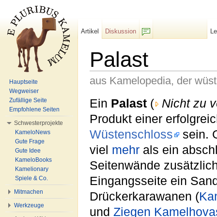
Artikel
Diskussion
L
F/b
Palast
aus Kamelopedia, der wüs
Hauptseite
Wegweiser
Wechseln zu:
Navigation
,
Suche
Ein
Palast
(
Nicht zu 
Zufällige Seite
Empfohlene Seiten
Produkt einer erfolgre
Schwesterprojekte
Wüstenschloss
sein. 
KameloNews
Gute Frage
viel
mehr
als ein absch
Gute Idee
KameloBooks
Seitenwände zusätzlic
Kamelionary
Eingangsseite ein San
Spiele & Co.
Mitmachen
Drückerkarawanen (
Ka
Werkzeuge
und
Ziegen Kamelhova