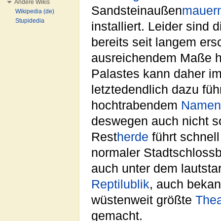
Andere Wikis
Sandsteinaußen
mauer
Wikipedia (de)
Stupidedia
installiert. Leider sin
bereits seit langem er
ausreichendem Maße her
Palastes kann daher i
letztedendlich dazu füh
hochtrabendem
Namen
deswegen auch nicht so
Rest
herde
führt schnel
normaler Stadtschloss
auch unter dem lautsta
Reptilublik
, auch bekan
wüstenweit größte
Thea
gemacht.