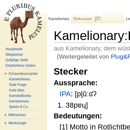
Kamelionary
Diskussion
L
F/b
Kamelionary
aus Kamelionary, dem wüs
Hauptseite
Wegweiser
(Weitergeleitet von
Plug&
Zufällige Seite
Wechseln zu:
Navigation
,
Suche
Empfohlene Seiten
Stecker
Schwesterprojekte
KameloNews
Aussprache:
Gute Frage
Gute Idee
IPA
: [pɭũːʛʔ
KameloBooks
Kamelionary
38pɐɥ]
Spiele & Co.
Bedeutungen:
Mitmachen
Werkzeuge
[1] Motto in Rotlichtb