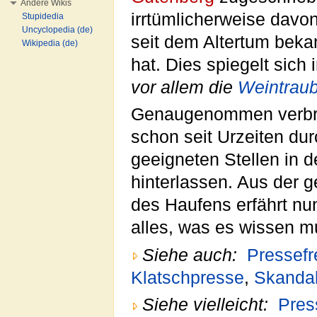
Andere Wikis
irrtümlicherweise davo
Stupidedia
Uncyclopedia (de)
seit dem Altertum beka
Wikipedia (de)
hat. Dies spiegelt sich
vor allem die
Weintrau
Genaugenommen verbre
schon seit Urzeiten du
geeigneten Stellen in
hinterlassen. Aus der
des Haufens erfährt nun
alles, was es wissen m
Siehe auch:
Pressefr
Klatschpresse
,
Skanda
Siehe vielleicht:
Pres