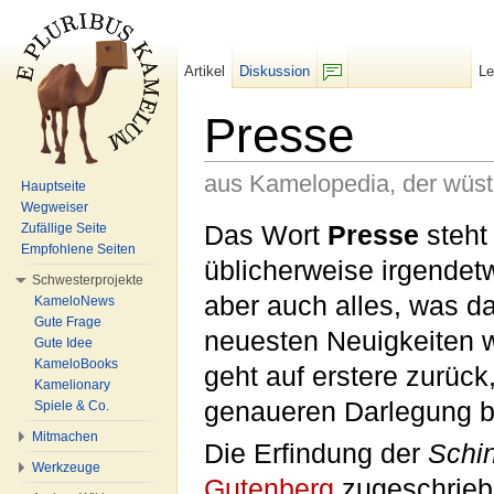
Artikel
Diskussion
L
F/b
Presse
aus Kamelopedia, der wüs
Hauptseite
Wegweiser
Wechseln zu:
Navigation
,
Suche
Das Wort
Presse
steht
Zufällige Seite
Empfohlene Seiten
üblicherweise irgendet
Schwesterprojekte
aber auch alles, was da
KameloNews
Gute Frage
neuesten Neuigkeiten w
Gute Idee
KameloBooks
geht auf erstere zurü
Kamelionary
genaueren Darlegung b
Spiele & Co.
Mitmachen
Die Erfindung der
Schi
Werkzeuge
Gutenberg
zugeschrieb