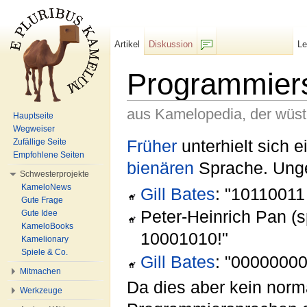
Artikel
Diskussion
L
F/b
Programmier
aus Kamelopedia, der wüs
Hauptseite
Wegweiser
Wechseln zu:
Navigation
,
Suche
Früher
unterhielt sich e
Zufällige Seite
Empfohlene Seiten
bienären
Sprache. Unge
Schwesterprojekte
KameloNews
Gill Bates
: "1011001
Gute Frage
Peter-Heinrich Pan (
Gute Idee
KameloBooks
10001010!"
Kamelionary
Spiele & Co.
Gill Bates
: "00000000
Mitmachen
Da dies aber kein nor
Werkzeuge