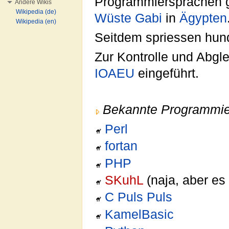
Programmiersprachen ge
Andere Wikis
Wikipedia (de)
Wüste Gabi
in
Ägypten
Wikipedia (en)
Seitdem spriessen hun
Zur Kontrolle und Abgl
IOAEU
eingeführt.
Bekannte Programmie
Perl
fortan
PHP
SKuhL
(naja, aber es
C Puls Puls
KamelBasic