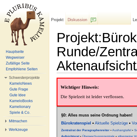
Projekt
Diskussion
L
F/b
Projekt:Bürok
Runde/Zentra
Hauptseite
Wegweiser
Aktenaufsich
Zufällige Seite
Empfohlene Seiten
Wechseln zu:
Navigation
,
Suche
Schwesterprojekte
KameloNews
Wichtiger Hinweis:
Gute Frage
Gute Idee
Die Spielzeit ist leider verflossen.
KameloBooks
Kamelionary
Spiele & Co.
§0: Alles muss seine Ordnung haben!
Mitmachen
Bürokratenspiel
▪
Aktuelle Spielzüge
▪
Vo
Werkzeuge
Zentralrat der Paragraphenreiter
▪
Aushangtafel
▪
S
Aufsichtsrat
▪
Überwachungszentrale
▪
allgemeine V