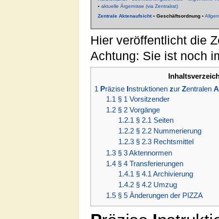
▪
aktuelle Ärgernisse (via Zentralrat)
Zentrale Aktenaufsicht
▪
Geschäftsordnung
▪
Allge
Hier veröffentlicht die
Achtung: Sie ist noch i
Inhaltsverzeic
1
P
räzise
I
nstruktionen
z
ur
Z
entralen
A
1.1
§ 1 Vorsitzender
1.2
§ 2 Vorgänge
1.2.1
§ 2.1 Seiten
1.2.2
§ 2.2 Nummerierung
1.2.3
§ 2.3 Rechtsmittel
1.3
§ 3 Aktennormen
1.4
§ 4 Transferierungen
1.4.1
§ 4.1 Archivierung
1.4.2
§ 4.2 Umzug
1.5
§ 5 Änderungen der PIZZA