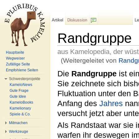
Artikel
Diskussion
L
F/b
Randgruppe
aus Kamelopedia, der wüs
Hauptseite
Wegweiser
(Weitergeleitet von
Randg
Zufällige Seite
Wechseln zu:
Navigation
,
Suche
Empfohlene Seiten
Die
Randgruppe
ist ei
Schwesterprojekte
Sie zeichnete sich bis
KameloNews
Gute Frage
Fluktuation unter den 
Gute Idee
Anfang des
Jahres
nann
KameloBooks
Kamelionary
versucht jetzt aber u
Spiele & Co.
Mitmachen
Als Randstaat war sie 
Werkzeuge
warfen ihr deswegen i