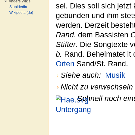
Andere Wikis
sei. Dies soll sich jetz
Stupidedia
Wikipedia (de)
gebunden und ihm stet
werden. Derzeit beste
Rand
, dem Bassisten
G
Stifter
. Die Songtexte 
b.
Rand. Beheimatet it
Orten
Sand/St. Rand.
Siehe auch:
Musik
Nicht zu verwechseln 
Schnell noch ein
Untergang