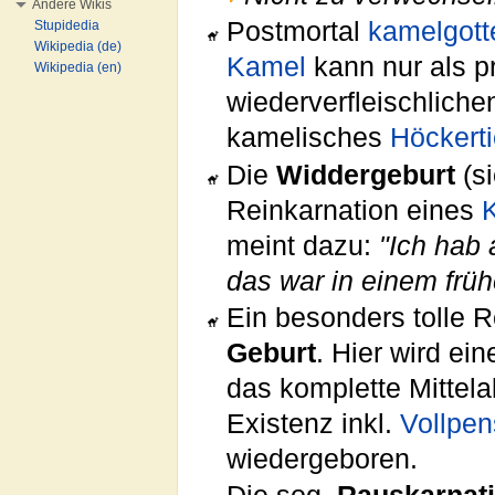
Andere Wikis
Postmortal
kamelgotte
Stupidedia
Wikipedia (de)
Kamel
kann nur als p
Wikipedia (en)
wiederverfleischliche
kamelisches
Höckerti
Die
Widdergeburt
(s
Reinkarnation eines
meint dazu:
"Ich hab 
das war in einem frü
Ein besonders tolle R
Geburt
. Hier wird ei
das komplette Mittelal
Existenz inkl.
Vollpen
wiedergeboren.