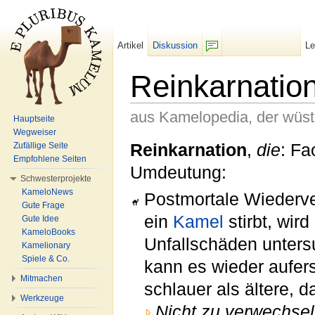
Artikel
Diskussion
L
F/b
Reinkarnatio
aus Kamelopedia, der wüs
Hauptseite
Wegweiser
Wechseln zu:
Navigation
,
Suche
Reinkarnation
,
die
: Fa
Zufällige Seite
Empfohlene Seiten
Umdeutung:
Schwesterprojekte
KameloNews
Postmortale Wiederve
Gute Frage
ein
Kamel
stirbt, wird
Gute Idee
KameloBooks
Unfallschäden unters
Kamelionary
Spiele & Co.
kann es wieder aufer
Mitmachen
schlauer als ältere,
Werkzeuge
Nicht zu verwechsel