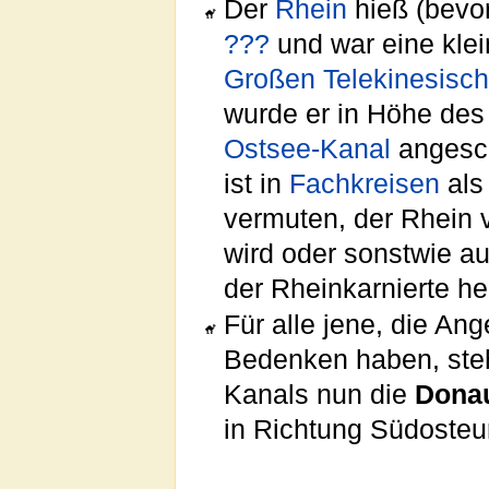
Der
Rhein
hieß (bevo
???
und war eine kle
Großen Telekinesisc
wurde er in Höhe de
Ostsee-Kanal
angesch
ist in
Fachkreisen
al
vermuten, der Rhein
wird oder sonstwie aus
der Rheinkarnierte h
Für alle jene, die An
Bedenken haben, steh
Kanals nun die
Donau
in Richtung Südosteu