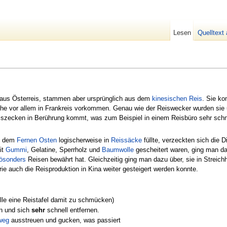
Lesen
Quelltext
 aus Österreis, stammen aber ursprünglich aus dem
kinesischen
Reis
. Sie k
lche vor allem in Frankreis vorkommen. Genau wie der Reiswecker wurden sie u
zecken in Berührung kommt, was zum Beispiel in einem Reisbüro sehr schnel
s dem
Fernen Osten
logischerweise in
Reissäcke
füllte, verzeckten sich die 
it
Gummi
, Gelatine, Sperrholz und
Baumwolle
gescheitert waren, ging man d
ösonders
Reisen bewährt hat. Gleichzeitig ging man dazu über, sie in Streic
ie auch die Reisproduktion in Kina weiter gesteigert werden konnte.
lle eine Reistafel damit zu schmücken)
n und sich
sehr
schnell entfernen.
weg
ausstreuen und gucken, was passiert