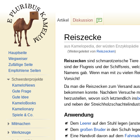
Artikel
Diskussion
F/b
Reiszecke
aus Kamelopedia, der wüsten Enzyklopädie
(Weitergeleitet von
Reiszecken
)
Hauptseite
Wechseln zu:
Navigation
,
Suche
Wegweiser
Reiszecken
sind schmarotzerische Tiere
Zufällige Seite
sind der Flugreis und der Schiffsreis, we
Empfohlene Seiten
Namens gab. Wenn man mit zu vielen Reis
Vorsicht!
Schwesterprojekte
KameloNews
Da man die Reiszecken zum Versand au
Gute Frage
bekommen konnte. Nachdem Versuche m
Gute Idee
herzustellen, wovon sich letztendlich ins
b
KameloBooks
und neben der Streichholzschachtelindustr
Kamelionary
Anwendung
Spiele & Co.
Dem
Leerer
auf den Stuhl legen (anste
Mitmachen
Dem
großen Bruder
in den Schuh lege
Werkzeuge
Eine Handvoll davon auf dem
Fahrrad