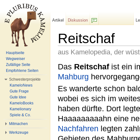
Artikel
Diskussion
L
F/b
Reitschaf
aus Kamelopedia, der wüs
Hauptseite
Wegweiser
Wechseln zu:
Navigation
,
Suche
Das
Reitschaf
ist ein 
Zufällige Seite
Empfohlene Seiten
Mahburg
hervorgegan
Schwesterprojekte
KameloNews
Es wanderte schon bal
Gute Frage
wobei es sich im weit
Gute Idee
KameloBooks
haben dürfte. Dort le
Kamelionary
Spiele & Co.
Haaaaaaaaahn eine n
Mitmachen
Nachfahren
legten zah
Werkzeuge
Gebieten des Mahburger