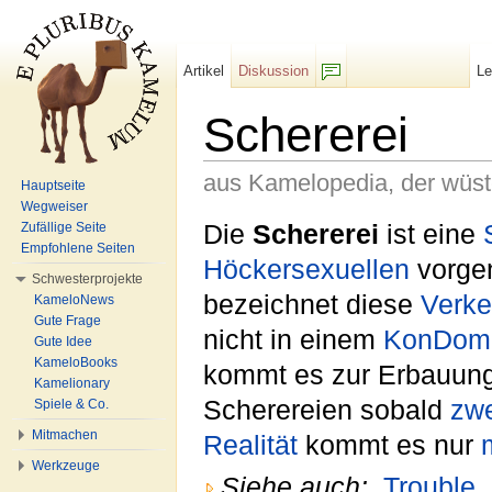
Artikel
Diskussion
L
F/b
Schererei
aus Kamelopedia, der wüs
Hauptseite
Wegweiser
Wechseln zu:
Navigation
,
Suche
Die
Schererei
ist eine
Zufällige Seite
Empfohlene Seiten
Höckersexuellen
vorge
Schwesterprojekte
bezeichnet diese
Verke
KameloNews
Gute Frage
nicht in einem
KonDom
Gute Idee
KameloBooks
kommt es zur Erbauun
Kamelionary
Scherereien sobald
zw
Spiele & Co.
Mitmachen
Realität
kommt es nur
Werkzeuge
Siehe auch:
Trouble