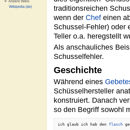
Andere Wikis
traditionsreichen Schu
Wikipedia (de)
wenn der
Chef
einen ab
Schussel-Fehler) oder e
Teller o.a. heregstellt w
Als anschauliches Beisp
Schusselfehler.
Geschichte
Während eines
Gebete
Schüsselhersteller anat
konstruiert. Danach ver
so den Begriff sowohl m
ich glaub ich hab den 
flasch
 ge