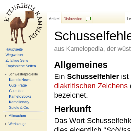
Artikel
Diskussion
L
F/b
Schusselfehl
aus Kamelopedia, der wüs
Hauptseite
Wegweiser
Wechseln zu:
Navigation
,
Suche
Zufällige Seite
Allgemeines
Empfohlene Seiten
Schwesterprojekte
Ein
Schusselfehler
ist
KameloNews
diakritischen Zeichens
Gute Frage
Gute Idee
bezeicnet.
KameloBooks
Kamelionary
Herkunft
Spiele & Co.
Mitmachen
Das Wort Schusselfehler
Werkzeuge
dies eigentlich "
Schüsse