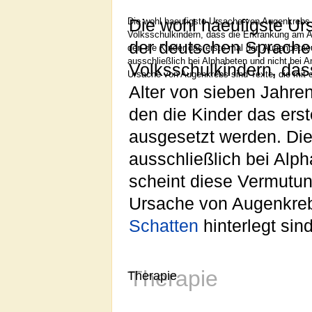
Die wohl haeufigste Ursache von Augenkrebs 
Die wohl haeufigste Ur
Volksschulkindern, dass die Erkrankung am Au
der deutschen Sprache.
den die Kinder das erste mal den Augenbeta
ausschließlich bei Alphabeten und nicht bei A
Volksschulkindern, da
Ursache von Augenkrebs sind Texte, die mit
Alter von sieben Jahren
den die Kinder das er
ausgesetzt werden. Di
ausschließlich bei Alph
scheint diese Vermutun
Ursache von Augenkrebs
Schatten
hinterlegt sind
Therapie
Therapie