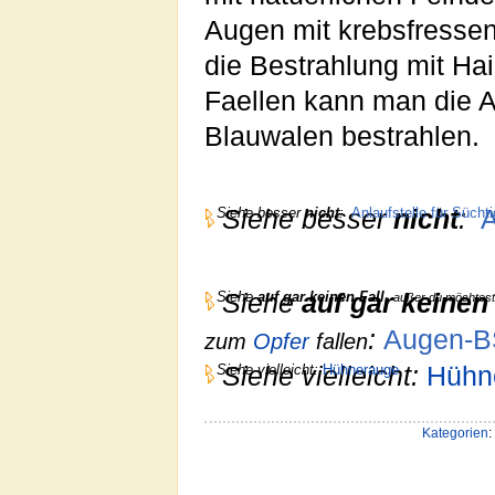
Augen mit krebsfressen
die Bestrahlung mit Ha
Faellen kann man die 
Blauwalen bestrahlen.
Siehe besser
Siehe besser
nicht
:
Anlaufstelle für Süchti
nicht
:
A
Siehe
Siehe
auf gar keinen Fall
auf gar keinen 
,
außer du möchtes
:
Augen-
zum
Opfer
fallen
Siehe vielleicht:
Siehe vielleicht:
Hühnerauge
Hühn
Kategorien
: