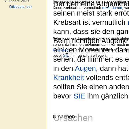
Andere Wikis
Der gemeine Augenkrebs als solcher schaut 
Der gemeine Augenkreb
Wikipedia (de)
Diese Krebsart ist vermutlich
recht
dumm
, w
seinen meist stark errö
Krebsart ist vermutlich
kann, dass sie den ga
Beim richtigen Augenkrebs gibt es nach ein
Beim richtigen Augenkr
sehen, da flimmert es einem dann nur noch i
einigen Momenten dan
Krankheit
vollends entfaltet. Spätestens jetzt
bevor
SIE
ihm gänzlich erliegen.
sehen, da flimmert es 
in den
Augen
, dann hat
Krankheit
vollends entfa
sollten Sie einen ande
bevor
SIE
ihm gänzlich 
Ursachen
Ursachen