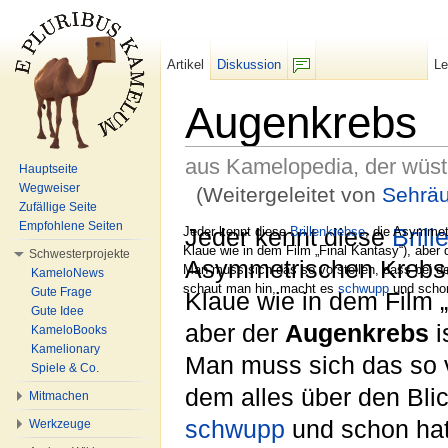
Artikel
Diskussion
L
F/b
Augenkrebs
aus Kamelopedia, der wüs
Hauptseite
Wegweiser
(Weitergeleitet von
Sehrä
Zufällige Seite
Wechseln zu:
Navigation
,
Suche
Empfohlene Seiten
Jeder kennt diese
Jeder kennt diese
Brillenkrebse
, die Asymmet
Bril
Klaue wie in dem Film „Final Kantasy“), aber
Schwesterprojekte
Asymmetrischen Krebse 
Man muss sich das so vorstellen, dass bei d
KameloNews
schaut man hin, macht es
schwupp
und scho
Gute Frage
Klaue wie in dem Film „
Gute Idee
aber der
Augenkrebs
i
KameloBooks
Kamelionary
Man muss sich das so v
Spiele & Co.
dem alles über den Bli
Mitmachen
schwupp
und schon ha
Werkzeuge