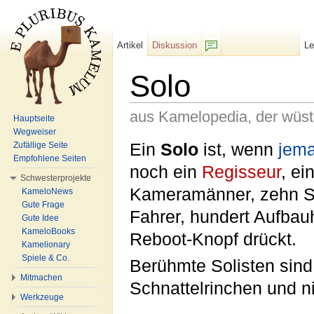
Artikel
Diskussion
L
F/b
Solo
aus Kamelopedia, der wüs
Hauptseite
Wegweiser
Wechseln zu:
Navigation
,
Suche
Ein
Solo
ist, wenn
jem
Zufällige Seite
Empfohlene Seiten
noch ein
Regisseur
, ei
Schwesterprojekte
Kameramänner, zehn Sch
KameloNews
Gute Frage
Fahrer, hundert Aufbauh
Gute Idee
KameloBooks
Reboot-Knopf drückt.
Kamelionary
Spiele & Co.
Berühmte Solisten sind
Mitmachen
Schnattelrinchen und n
Werkzeuge