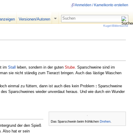
Anmelden / Kamelkonto erstellen
 anzeigen
Versionen/Autoren
Kugel-Bildersuche
ht im
Stall
leben, sondern in der guten
Stube
. Sparschweine sind im
an sie nicht ständig zum Tierarzt bringen. Auch das lästige Waschen
doch einmal zu füttern, dann ist auch dies kein Problem
:
Sparschweine
 des Sparschweines wieder unverdaut heraus. Und wie durch ein Wunder
Das Sparschwein beim fröhlichen
Drehen
.
intergrund der den Spieß
 Also hat er sein