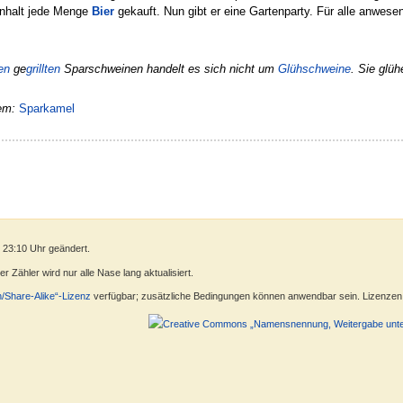
Inhalt jede Menge
Bier
gekauft. Nun gibt er eine Gartenparty. Für alle anwes
en
ge
grillten
Sparschweinen handelt es sich nicht um
Glühschweine
. Sie glüh
em:
Sparkamel
 23:10 Uhr geändert.
 Zähler wird nur alle Nase lang aktualisiert.
n/Share-Alike“-Lizenz
verfügbar; zusätzliche Bedingungen können anwendbar sein. Lizenzen f