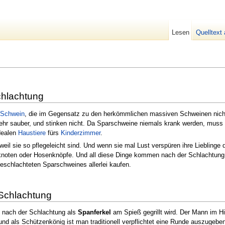
Lesen
Quelltext
chlachtung
Schwein
, die im Gegensatz zu den herkömmlichen massiven Schweinen nic
r sauber, und stinken nicht. Da Sparschweine niemals krank werden, muss m
idealen
Haustiere
fürs
Kinderzimmer
.
eil sie so pflegeleicht sind. Und wenn sie mal Lust verspüren ihre Lieblinge 
knoten oder Hosenknöpfe. Und all diese Dinge kommen nach der Schlachtung
schlachteten Sparschweines allerlei kaufen.
Schlachtung
n nach der Schlachtung als
Spanferkel
am Spieß gegrillt wird. Der Mann im H
d als Schützenkönig ist man traditionell verpflichtet eine Runde auszugeben.