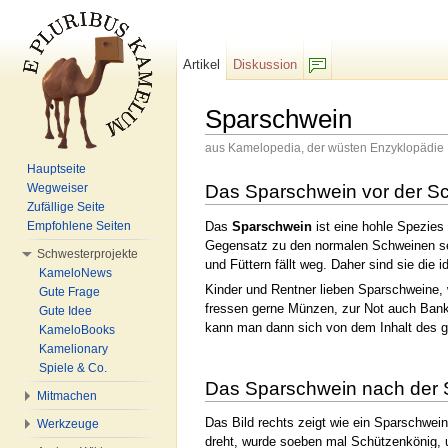
Artikel
Diskussion
F/b
Sparschwein
aus Kamelopedia, der wüsten Enzyklopädie
Wechseln zu:
Navigation
,
Suche
Hauptseite
Wegweiser
Das Sparschwein vor der S
Zufällige Seite
Das
Sparschwein
ist eine hohle Spezies
Empfohlene Seiten
Gegensatz zu den normalen Schweinen seh
Schwesterprojekte
und Füttern fällt weg. Daher sind sie die 
KameloNews
Kinder und Rentner lieben Sparschweine, w
Gute Frage
fressen gerne Münzen, zur Not auch Ban
Gute Idee
kann man dann sich von dem Inhalt des ge
KameloBooks
Kamelionary
Spiele & Co.
Das Sparschwein nach der 
Mitmachen
Das Bild rechts zeigt wie ein Sparschwei
Werkzeuge
dreht, wurde soeben mal Schützenkönig, un