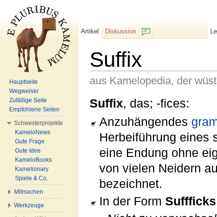
Artikel
Diskussion
L
F/b
Suffix
aus Kamelopedia, der wüs
Hauptseite
Wegweiser
Wechseln zu:
Navigation
,
Suche
Suffix
, das; -fices:
Zufällige Seite
Empfohlene Seiten
Anzuhängendes
gra
Schwesterprojekte
KameloNews
Herbeiführung eines 
Gute Frage
eine Endung ohne ei
Gute Idee
KameloBooks
von vielen Neidern auc
Kamelionary
Spiele & Co.
bezeichnet.
Mitmachen
In der Form
Suffficks
Werkzeuge