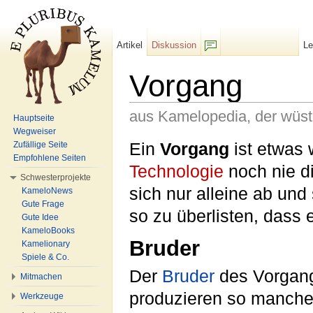
Artikel
Diskussion
L
F/b
Vorgang
aus Kamelopedia, der wüs
Hauptseite
Wegweiser
Wechseln zu:
Navigation
,
Suche
Ein
Vorgang
ist etwas 
Zufällige Seite
Empfohlene Seiten
Technologie
noch nie di
Schwesterprojekte
sich nur alleine ab un
KameloNews
Gute Frage
so zu überlisten, dass 
Gute Idee
KameloBooks
Bruder
Kamelionary
Spiele & Co.
Der
Bruder
des Vorgang
Mitmachen
produzieren so manch
Werkzeuge