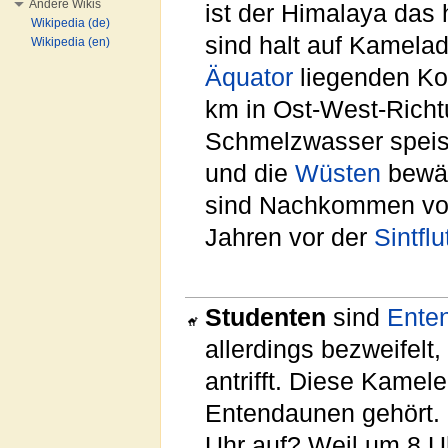
Andere Wikis
ist der Himalaya das
Wikipedia (de)
sind halt auf Kamela
Wikipedia (en)
Äquator
liegenden Ko
km in Ost-West-Richtu
Schmelzwasser speist
und die
Wüsten
bewäs
sind Nachkommen von
Jahren vor der
Sintflu
Studenten
sind
Ente
allerdings bezweifel
antrifft. Diese Kamel
Entendaunen gehört. 
Uhr auf? Weil um 8 U