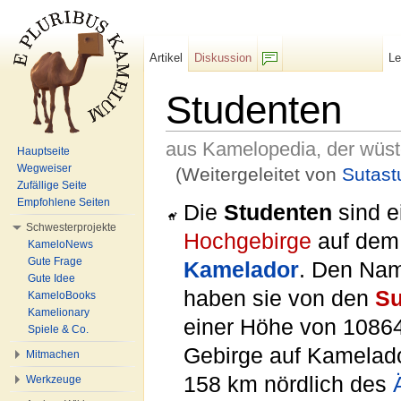
Artikel
Diskussion
L
F/b
Studenten
aus Kamelopedia, der wüs
Hauptseite
Wegweiser
(Weitergeleitet von
Sutast
Zufällige Seite
Wechseln zu:
Navigation
,
Suche
Empfohlene Seiten
Die
Studenten
sind e
Schwesterprojekte
Hochgebirge
auf de
KameloNews
Gute Frage
Kamelador
. Den Na
Gute Idee
haben sie von den
Su
KameloBooks
Kamelionary
einer Höhe von 10864
Spiele & Co.
Gebirge auf Kamelad
Mitmachen
158 km nördlich des
Werkzeuge