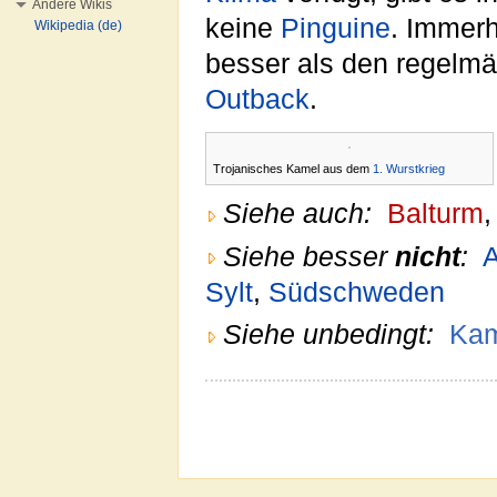
Andere Wikis
keine
Pinguine
. Immer
Wikipedia (de)
besser als den regelm
Outback
.
Trojanisches Kamel aus dem
1. Wurstkrieg
Siehe auch:
Balturm
Siehe besser
nicht
:
Sylt
,
Südschweden
Siehe unbedingt:
Kam