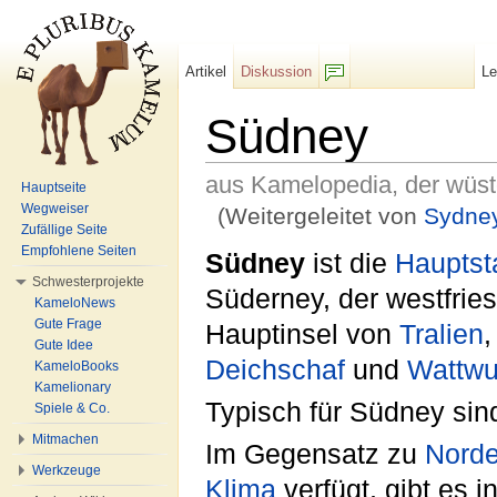
Artikel
Diskussion
L
F/b
Südney
aus Kamelopedia, der wüs
Hauptseite
Wegweiser
(Weitergeleitet von
Sydne
Zufällige Seite
Wechseln zu:
Navigation
,
Suche
Empfohlene Seiten
Südney
ist die
Hauptst
Schwesterprojekte
Süderney, der westfrie
KameloNews
Gute Frage
Hauptinsel von
Tralien
,
Gute Idee
Deichschaf
und
Wattw
KameloBooks
Kamelionary
Typisch für Südney sin
Spiele & Co.
Mitmachen
Im Gegensatz zu
Norde
Werkzeuge
Klima
verfügt, gibt es 