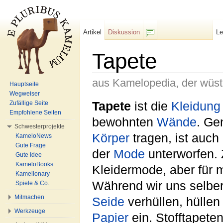
Artikel
Diskussion
L
F/b
Tapete
aus Kamelopedia, der wüs
Hauptseite
Wegweiser
Wechseln zu:
Navigation
,
Suche
Tapete
ist die
Kleidung
Zufällige Seite
Empfohlene Seiten
bewohnten
Wände
. Ge
Schwesterprojekte
Körper
tragen, ist auc
KameloNews
Gute Frage
der
Mode
unterworfen. 
Gute Idee
KameloBooks
Kleidermode, aber für
Kamelionary
Während wir uns selber
Spiele & Co.
Mitmachen
Seide
verhüllen, hüllen
Werkzeuge
Papier
ein. Stofftapete