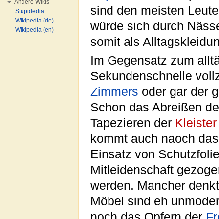
Andere Wikis
sind den meisten Leute
Stupidedia
Wikipedia (de)
würde sich durch Nässe
Wikipedia (en)
somit als Alltagskleidun
Im Gegensatz zum allt
Sekundenschnelle vollzo
Zimmers
oder gar der 
Schon das Abreißen der 
Tapezieren der
Kleister
kommt auch naoch das 
Einsatz von Schutzfol
Mitleidenschaft gezoge
werden. Mancher denkt 
Möbel sind eh unmoder
noch das Opfern der
Fr