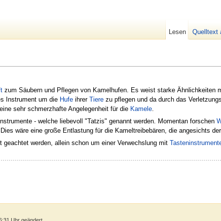
Lesen
Quelltext
t
zum Säubern und Pflegen von Kamelhufen. Es weist starke Ähnlichkeiten m
s Instrument um die
Hufe
ihrer
Tiere
zu pflegen und da durch das Verletzungs
ine sehr schmerzhafte Angelegenheit für die
Kamele
.
instrumente - welche liebevoll "Tatzis" genannt werden. Momentan forschen
W
n. Dies wäre eine große Entlastung für die Kameltreibebären, die angesichts 
t geachtet werden, allein schon um einer Verwechslung mit
Tasteninstrument
6:31 Uhr geändert.