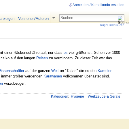
Anmelden / Kamelkonto erstellen
 anzeigen
Versionen/Autoren
Kugel-Bildersuche
it einer Häckenschähre auf, nur dass
es
viel größer ist. Schon vor 1000
risiko auf den langen
Reisen
zu vermindern. Zu dieser Zeit war das
issenschaftler
auf der ganzen
Welt
an "Tatzis" die es den
Kamelen
der immer größer werdenden
Karawanen
vollkommen überlastet sind.
en
vorzubeugen.
Kategorien
:
Hygiene
Werkzeuge & Geräte