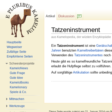
Artikel
Diskussion
F/b
Tatzeninstrument
aus Kamelopedia, der wüsten Enzyklopädie
Wechseln zu:
Navigation
,
Suche
Hauptseite
Ein
Tatzeninstrument
ist eine
Gerätschaf
Wegweiser
Jahren
benutzten
Kameltreiberbären
diese
Zufällige Seite
Verwenden des
Tatzeninstrumentes
noch e
Empfohlene Seiten
Heute gibt es so kamelfreundliche Tatzen
Schwesterprojekte
erlaubt die Hufpflege selbst zu vollführe
KameloNews
Auf sorgfältige
Artikulation
sollte unbeding
Gute Frage
Gute Idee
KameloBooks
Kamelionary
Spiele & Co.
Mitmachen
Werkzeuge
Diese Seite wurde zuletzt am 21. Januar 2014 um 0