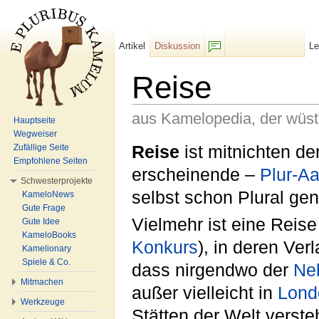
Artikel
Diskussion
L
F/b
Reise
aus Kamelopedia, der wüs
Hauptseite
Wegweiser
Wechseln zu:
Navigation
,
Suche
Reise
ist mitnichten d
Zufällige Seite
Empfohlene Seiten
erscheinende –
Plur-Aa
Schwesterprojekte
selbst schon Plural ge
KameloNews
Gute Frage
Vielmehr ist eine Reis
Gute Idee
KameloBooks
Konkurs
), in deren Ve
Kamelionary
Spiele & Co.
dass nirgendwo der
Ne
Mitmachen
außer vielleicht in
Lond
Werkzeuge
Stätten der Welt verst