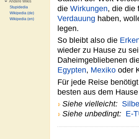
Andere Wikis
die
Wirkungen
, die di
Stupidedia
Wikipedia (de)
Verdauung
haben, wolle
Wikipedia (en)
legen.
So bleibt also die
Erken
wieder zu Hause zu se
Daheimgebliebenen di
Egypten
,
Mexiko
oder K
Für jede Reise benötig
besten aus dem Haus
Siehe vielleicht:
Silb
Siehe unbedingt:
E-T