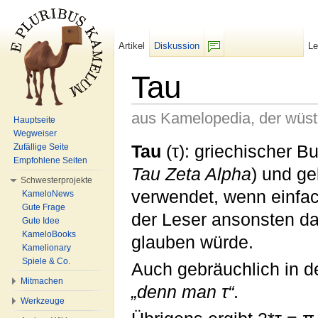
Artikel
Diskussion
L
F/b
Tau
aus Kamelopedia, der wüs
Hauptseite
Wegweiser
Wechseln zu:
Navigation
,
Suche
Tau
(τ): griechischer B
Zufällige Seite
Empfohlene Seiten
Tau Zeta Alpha
) und g
Schwesterprojekte
verwendet, wenn einfac
KameloNews
Gute Frage
der Leser ansonsten d
Gute Idee
KameloBooks
glauben würde.
Kamelionary
Spiele & Co.
Auch gebräuchlich in 
Mitmachen
„denn man τ“
.
Werkzeuge