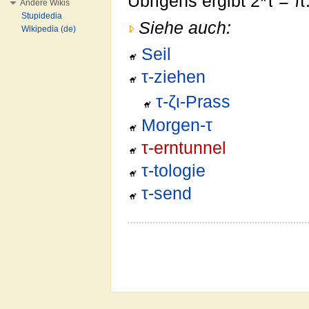
Übrigens ergibt 2*τ = π
Andere Wikis
Stupidedia
Siehe auch:
Wikipedia (de)
Seil
τ-ziehen
τ-ζι-Prass
Morgen-τ
τ-erntunnel
τ-tologie
τ-send