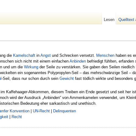
Lesen
Quelltext
ang die
Kamelschaft
in
Angst
und Schrecken versetzt.
Menschen
haben es er
enschen sich nicht mit einem einfachen
Anbinden
befriedigt fühlten, erfanden
en und um die
Wirkung
der Seile zu verstärken. Sie gaben den Seilen niedlic
wickelten ein sogenanntes Polypropylen-Seil – das mehrschwänzige Seil – da
l
-Seil, dass nur schon durch sein
Gewicht
fast tödlich wirkte und besonders 
im Kaffehaager-Abkommen, diesem Treiben ein Ende gesetzt und seit her is
 noch wird der Ausdruck „Anbinden“ von Ammenkamelen verwendet, um Kleink
historischen Bedeutung eher sarkastisch und unethisch.
enfer Konvention
|
UN-Recht
|
Delinquenten
gkeit
|
Recht