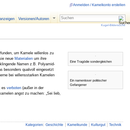
Anmelden / Kamelkonto erstellen
 anzeigen
Versionen/Autoren
Kugel-Bildersuche
funden, um Kamele willenlos zu
 sie neue
Materialien
um ihre
Eine Tragödie sondergleichen
h klingende Namen z.B. Polyamid-
s besonders qualvoll eingesetzt
gerne bei willensstarken Kamelen
Ein namenloser politischer
Gefangener
t es
verboten
(außer in der
amelen angst zu machen: „Sei lieb,
Kategorien
:
Geschichte
Kamelkunde
Kulturgut
Technik