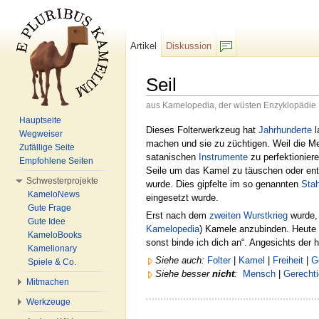
Artikel
Diskussion
F/b
Seil
aus Kamelopedia, der wüsten Enzyklopädie
Wechseln zu:
Navigation
,
Suche
Hauptseite
Dieses Folterwerkzeug hat
Jahrhunderte
l
Wegweiser
machen und sie zu züchtigen. Weil die M
Zufällige Seite
satanischen
Instrumente
zu perfektionier
Empfohlene Seiten
Seile um das Kamel zu täuschen oder ent
Schwesterprojekte
wurde. Dies gipfelte im so genannten
Stah
KameloNews
eingesetzt wurde.
Gute Frage
Erst nach dem
zweiten Wurstkrieg
wurde, 
Gute Idee
Kamelopedia
) Kamele anzubinden. Heute
KameloBooks
sonst binde ich dich an“. Angesichts der 
Kamelionary
Siehe auch:
Folter
|
Kamel
|
Freiheit
|
G
Spiele & Co.
Siehe besser
nicht
:
Mensch
|
Gerechti
Mitmachen
Werkzeuge