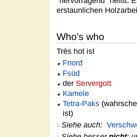
"hervorragend" heißt. 
erstaunlichen Holzarbei
Who's who
Très hot ist
Fnord
Fsüd
der
Servergott
Kamele
Tetra-Paks
(wahrschei
ist)
Siehe auch:
Verschw
Siehe besser
nicht
:
u