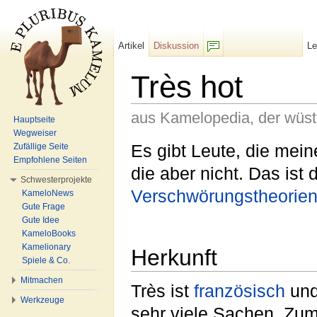
Artikel
Diskussion
L
F/b
Très hot
aus Kamelopedia, der wüs
Hauptseite
Wegweiser
Wechseln zu:
Navigation
,
Suche
Es gibt Leute, die mei
Zufällige Seite
Empfohlene Seiten
die aber nicht. Das ist
Schwesterprojekte
Verschwörungstheorie
KameloNews
Gute Frage
Gute Idee
KameloBooks
Kamelionary
Herkunft
Spiele & Co.
Mitmachen
Très ist
französisch
und
Werkzeuge
sehr viele Sachen. Zum