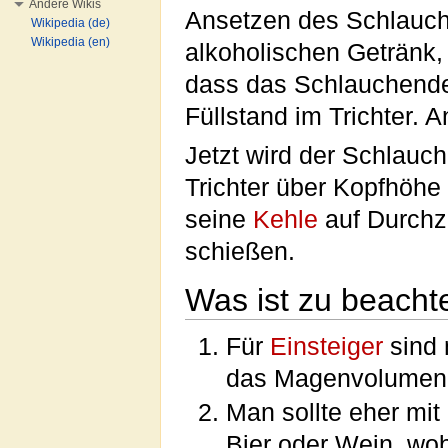
Andere Wikis
Ansetzen des Schlauche
Wikipedia (de)
Wikipedia (en)
alkoholischen Getränk
dass das Schlauchende 
Füllstand im Trichter. A
Jetzt wird der Schlau
Trichter über Kopfhöhe
seine
Kehle
auf Durchz
schießen.
Was ist zu beacht
Für
Einsteiger
sind 
das Magenvolumen
Man sollte eher mi
Bier oder Wein, wo