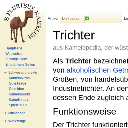
Artikel
Diskussion
L
F/b
Trichter
aus Kamelopedia, der wüs
Hauptseite
Wegweiser
Wechseln zu:
Navigation
,
Suche
Als
Trichter
bezeichne
Zufällige Seite
Empfohlene Seiten
von
alkoholischen
Getr
Schwesterprojekte
Größen, von handelsübl
KameloNews
Gute Frage
Industrietrichter. An de
Gute Idee
KameloBooks
dessen Ende zugleich a
Kamelionary
Spiele & Co.
Funktionsweise
Mitmachen
Werkzeuge
Der Trichter funktionie