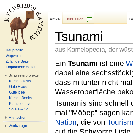
Artikel
Diskussion
L
F/b
Tsunami
aus Kamelopedia, der wüs
Hauptseite
Wegweiser
Wechseln zu:
Navigation
,
Suche
Ein
Tsunami
ist eine
W
Zufällige Seite
Empfohlene Seiten
dabei eine sechsstöck
Schwesterprojekte
dass mitunter nicht ma
KameloNews
Gute Frage
Wasseroberfläche bek
Gute Idee
KameloBooks
Tsunamis sind schnell 
Kamelionary
Spiele & Co.
mal "Mööep" sagen kan
Mitmachen
Nation
, die von
Touris
Werkzeuge
auf die Schwarze Liste