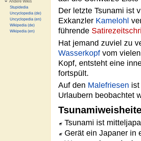
Andere Wikis
Stupidedia
Der letzte Tsunami ist 
Uncyclopedia (de)
Exkanzler
Kamelohl
ver
Uncyclopedia (en)
Wikipedia (de)
führende
Satirezeitschri
Wikipedia (en)
Hat jemand zuviel zu 
Wasserkopf
vom vielen
Kopf, entsteht eine inn
fortspült.
Auf den
Malefriesen
ist
Urlaubern beobachtet 
Tsunamiweisheit
Tsunami ist mitteljap
Gerät ein Japaner in