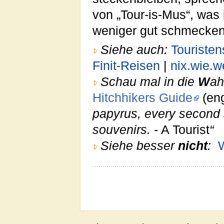
von „Tour-is-Mus“, was
weniger gut schmeckend
Siehe auch:
Touriste
Finit-Reisen
|
nix.wie.w
Schau mal in die
W
ah
Hitchhikers Guide
(eng
papyrus, every second s
souvenirs.
- A Tourist
“
Siehe besser
nicht
: