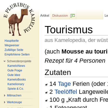
Artikel
Diskussion
L
F/b
Tourismus
aus Kamelopedia, der wüs
Hauptseite
Wegweiser
Wechseln zu:
Navigation
,
Suche
(auch
Mousse au tour
Zufällige Seite
Empfohlene Seiten
Rezept für 4 Personen
Schwesterprojekte
KameloNews
Zutaten
Gute Frage
Gute Idee
KameloBooks
14
Tage
Ferien (oder 
Kamelionary
Spiele & Co.
2
Tee
löffel
Langeweil
Mitmachen
100 g „Kraft durch Fr
Werkzeuge
1 Fotoapparat