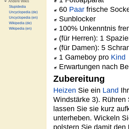
Andere Wikis
Stupidedia
60
Paar
frische Sock
Uncyclopedia (de)
Sunblocker
Uncyclopedia (en)
Wikipedia (de)
100% Unkenntnis frem
Wikipedia (en)
(für Herren): 1 Spazi
(für Damen): 5 Schra
1 Gameboy pro
Kind
Erwartungen nach Be
Zubereitung
Heizen
Sie ein
Land
Ih
Windstärke 3). Rühren 
lassen Sie sie kurz au
unterheben. Wickeln Si
polstern Sie damit den