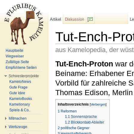
Artikel
Diskussion
L
F/b
Tut-Ench-Pro
aus Kamelopedia, der wüs
Hauptseite
Wegweiser
Wechseln zu:
Navigation
,
Suche
Tut-Ench-Proton
war de
Zufällige Seite
Empfohlene Seiten
Beiname: Erhabener En
Schwesterprojekte
Vorbild für zahlreiche
KameloNews
Gute Frage
Thomas Edison, Merlin 
Gute Idee
KameloBooks
Inhaltsverzeichnis
Kamelionary
[
Verbergen
]
Spiele & Co.
1
Reformen
1.1
Sonnensprache
Mitmachen
1.2
Blickkontakt-Ableiter
Werkzeuge
2
politische Gegner
3
Herrschaftsbereich