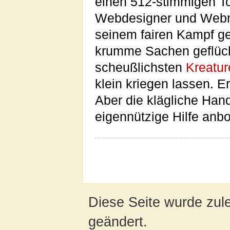
einen 512-stimmigen T
Webdesigner und Webm
seinem fairen Kampf geg
krumme Sachen geflüch
scheußlichsten
Kreatur
klein kriegen lassen. E
Aber die klägliche Hand
eigennützige Hilfe anb
Diese Seite wurde zul
geändert.