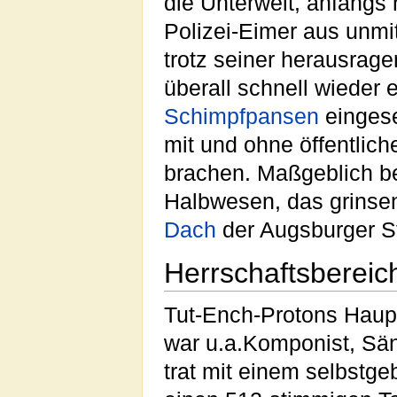
die Unterwelt, anfangs 
Polizei-Eimer aus unmi
trotz seiner herausrag
überall schnell wieder 
Schimpfpansen
eingese
mit und ohne öffentlic
brachen. Maßgeblich be
Halbwesen, das grinsen
Dach
der Augsburger St
Herrschaftsbereic
Tut-Ench-Protons Haup
war u.a.Komponist, Sän
trat mit einem selbstg