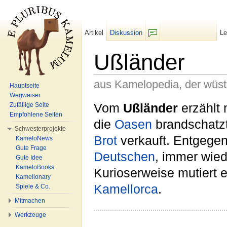
Artikel
Diskussion
L
F/b
Ußländer
aus Kamelopedia, der wüs
Hauptseite
Wegweiser
Wechseln zu:
Navigation
,
Suche
Vom
Ußländer
erzählt 
Zufällige Seite
Empfohlene Seiten
die
Oasen
brandschatz
Schwesterprojekte
Brot
verkauft. Entgege
KameloNews
Gute Frage
Deutschen
, immer wied
Gute Idee
KameloBooks
Kurioserweise mutiert 
Kamelionary
Kamellorca
.
Spiele & Co.
Mitmachen
Werkzeuge