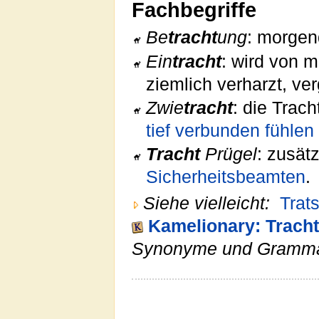
Fachbegriffe
Be
tracht
ung
: morgen
Ein
tracht
: wird von 
ziemlich verharzt, ver
Zwie
tracht
: die Trach
tief verbunden fühlen
Tracht
Prügel
: zusät
Sicherheitsbeamten
.
Siehe vielleicht:
Trat
Kamelionary: Tracht
Synonyme und Gramma