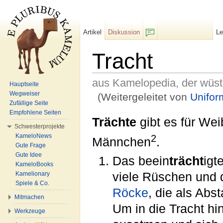
Artikel
Diskussion
L
F/b
Tracht
aus Kamelopedia, der wüs
Hauptseite
Wegweiser
(Weitergeleitet von
Unifor
Zufällige Seite
Wechseln zu:
Navigation
,
Suche
Empfohlene Seiten
Trächte
gibt es für We
Schwesterprojekte
2
KameloNews
Männchen
.
Gute Frage
Gute Idee
Das beein
trächt
igt
KameloBooks
Kamelionary
viele Rüschen und
Spiele & Co.
Röcke
, die als Abs
Mitmachen
Um in die Tracht h
Werkzeuge