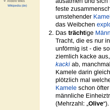
ausatmen und sich 
Andere Wikis
Wikipedia (de)
feste zusammenschn
umstehender
Kame
das Weibchen
expl
Das
trächt
ige
Männ
Tracht, die es nur i
unförmig ist - die 
ziemlich kacke aus,
kacki
ab, manchma
Kamele darin gleich
plötzlich mal welch
Kamele
schon öfter
männliche Einheiztr
(Mehrzahl: „
Olive
“).