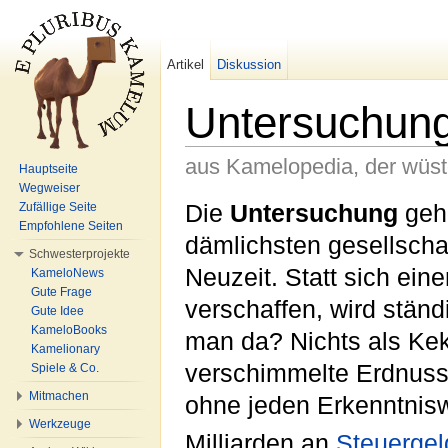
Artikel
Diskussion
Untersuchun
aus Kamelopedia, der wüs
Hauptseite
Wegweiser
Wechseln zu:
Navigation
,
Suche
Die
Untersuchung
gehö
Zufällige Seite
Empfohlene Seiten
dämlichsten gesellscha
Schwesterprojekte
Neuzeit. Statt sich ein
KameloNews
Gute Frage
verschaffen, wird ständ
Gute Idee
KameloBooks
man da? Nichts als Ke
Kamelionary
verschimmelte Erdnus
Spiele & Co.
Mitmachen
ohne jeden Erkenntnisw
Werkzeuge
Milliarden an
Steuergel