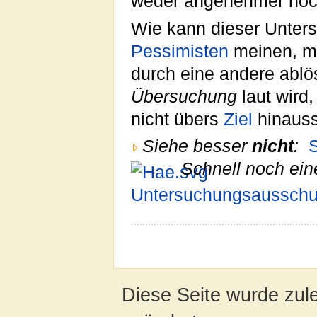
weder angenehmer noch
Wie kann dieser Unter
Pessimisten
meinen, ma
durch eine andere ablö
Übersuchung
laut wird,
nicht übers
Ziel
hinauss
Siehe besser
nicht
:
Schnell noch ein
Untersuchungsaussch
Diese Seite wurde zul