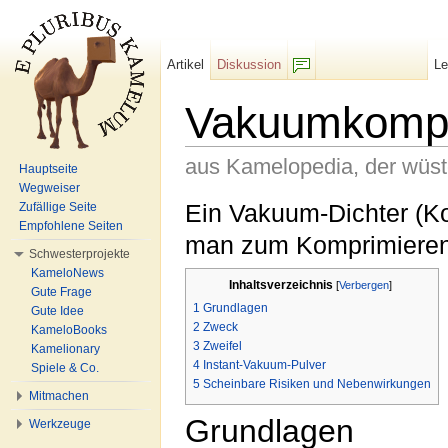
Artikel
Diskussion
L
F/b
Vakuumkomp
aus Kamelopedia, der wüs
Hauptseite
Wegweiser
Wechseln zu:
Navigation
,
Suche
Ein Vakuum-Dichter (Ko
Zufällige Seite
Empfohlene Seiten
man zum Komprimiere
Schwesterprojekte
KameloNews
Inhaltsverzeichnis
[
Verbergen
]
Gute Frage
1
Grundlagen
Gute Idee
2
Zweck
KameloBooks
3
Zweifel
Kamelionary
4
Instant-Vakuum-Pulver
Spiele & Co.
5
Scheinbare Risiken und Nebenwirkungen
Mitmachen
Grundlagen
Werkzeuge