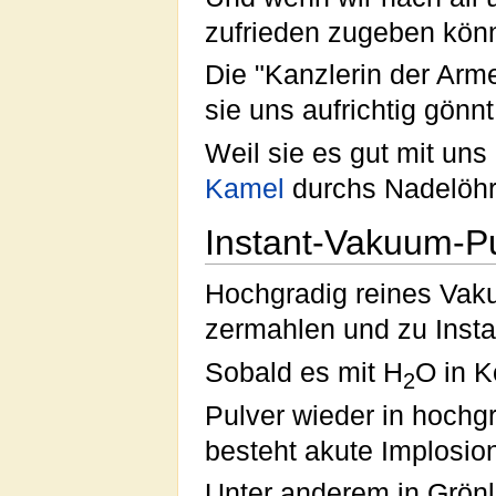
zufrieden zugeben könn
Die "Kanzlerin der Arme
sie uns aufrichtig gönn
Weil sie es gut mit uns
Kamel
durchs Nadelöhr.
Instant-Vakuum-P
Hochgradig reines Vak
zermahlen und zu Insta
Sobald es mit H
O in K
2
Pulver wieder in hochg
besteht akute Implosio
Unter anderem in Grönl