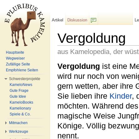
Artikel
Diskussion
L
F/b
Vergoldung
aus Kamelopedia, der wüs
Hauptseite
Wegweiser
Wechseln zu:
Navigation
,
Suche
Vergoldung
ist eine M
Zufällige Seite
Empfohlene Seiten
wird nur noch von weni
Schwesterprojekte
gern wetten, aber ihre 
KameloNews
Gute Frage
Sie lieben ihre
Kinder
, 
Gute Idee
KameloBooks
möchten. Während des 
Kamelionary
magische Weise Jungfr
Spiele & Co.
Mitmachen
Könige. Völlig bezwun
Werkzeuge
nennt.