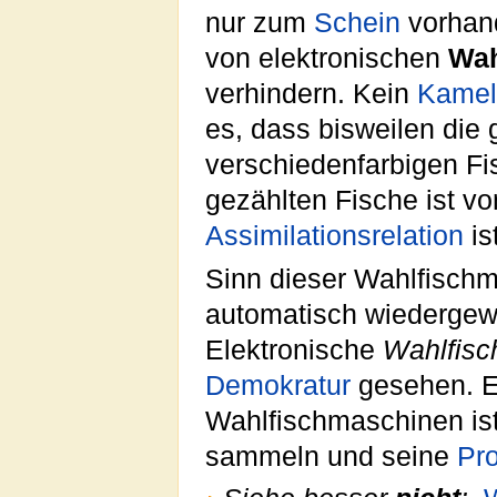
nur zum
Schein
vorhand
von elektronischen
Wah
verhindern. Kein
Kamel
es, dass bisweilen die
verschiedenfarbigen F
gezählten Fische ist vo
Assimilationsrelation
ist
Sinn dieser Wahlfischma
automatisch wiedergewä
Elektronische
Wahlfisc
Demokratur
gesehen. Ei
Wahlfischmaschinen is
sammeln und seine
Pr