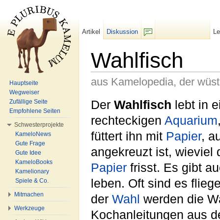
Artikel
Diskussion
L
F/b
Wahlfisch
aus Kamelopedia, der wüs
Hauptseite
Wegweiser
Wechseln zu:
Navigation
,
Suche
Der
Wahlfisch
lebt in 
Zufällige Seite
Empfohlene Seiten
rechteckigen
Aquarium
Schwesterprojekte
füttert ihn mit
Papier
, a
KameloNews
Gute Frage
angekreuzt ist, wievie
Gute Idee
KameloBooks
Papier
frisst. Es gibt a
Kamelionary
leben. Oft sind es flie
Spiele & Co.
Mitmachen
der
Wahl
werden die W
Werkzeuge
Kochanleitungen aus de