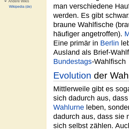
Andere Wikis
man verschiedene Hauf
Wikipedia (de)
werden. Es gibt schwarz
braune Wahlfische (br
häufiger angetroffen).
M
Eine primär in
Berlin
leb
Ausland als Brief-Wahlf
Bundestags
-Wahlfisch
Evolution
der Wahl
Mittlerweile gibt es so
sich dadurch aus, dass 
Wahlurne
leben, sonder
dadurch aus, dass sie 
sich selbst zählen. Auc