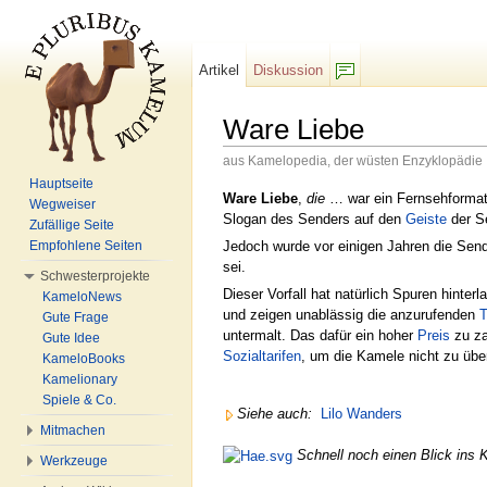
Artikel
Diskussion
F/b
Ware Liebe
aus Kamelopedia, der wüsten Enzyklopädie
Wechseln zu:
Navigation
,
Suche
Hauptseite
Ware Liebe
,
die
… war ein Fernsehformat
Wegweiser
Slogan des Senders auf den
Geiste
der S
Zufällige Seite
Jedoch wurde vor einigen Jahren die Send
Empfohlene Seiten
sei.
Schwesterprojekte
Dieser Vorfall hat natürlich Spuren hinter
KameloNews
und zeigen unablässig die anzurufenden
T
Gute Frage
untermalt. Das dafür ein hoher
Preis
zu za
Gute Idee
Sozialtarifen
, um die Kamele nicht zu übe
KameloBooks
Kamelionary
Spiele & Co.
Siehe auch:
Lilo Wanders
Mitmachen
Schnell noch einen Blick ins 
Werkzeuge