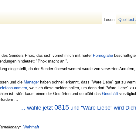
Lesen
Quelltext
 des Senders Phox, das sich vornehmlich mit harter
Pornografie
beschäftigt
endungen hindeutet: "Phox macht an!".
ung eingestellt, da der Sender überschwemmt wurde von verwirrten Anrufern, d
lassen und die
Manager
haben schnell erkannt, dass "Ware Liebe" gut zu verma
elefonnummern
, wo sich diese melden sollen, um dann dort "Ware Liebe" zu
hlen ist, stört kaum einen der Gestörten und so blüht das
Geschäft
vorzüglic
rfordern …
0815
… wähle jetzt
und "Ware Liebe" wird Di
Kamelionary:
Wahrhaft