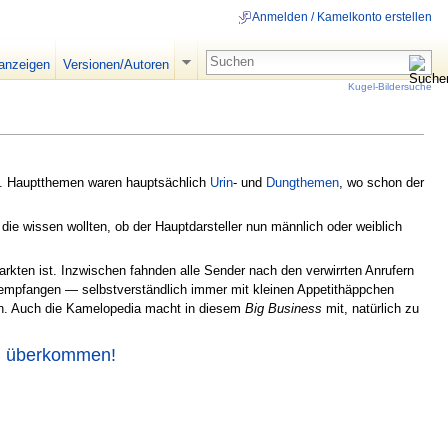
Anmelden / Kamelkonto erstellen
 anzeigen
Versionen/Autoren
Kugel-Bildersuche
e. Hauptthemen waren hauptsächlich
Urin
- und
Dungthemen
, wo schon der
ie wissen wollten, ob der Hauptdarsteller nun männlich oder weiblich
rkten ist. Inzwischen fahnden alle Sender nach den verwirrten Anrufern
 empfangen — selbstverständlich immer mit kleinen Appetithäppchen
h. Auch die Kamelopedia macht in diesem
Big Business
mit, natürlich zu
ch überkommen!