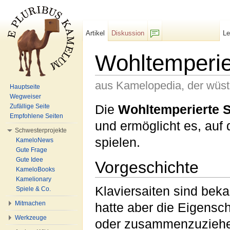
Artikel
Diskussion
L
F/b
Wohltemperi
aus Kamelopedia, der wüs
Hauptseite
Wegweiser
Wechseln zu:
Navigation
,
Suche
Die
Wohltemperierte 
Zufällige Seite
Empfohlene Seiten
und ermöglicht es, au
Schwesterprojekte
spielen.
KameloNews
Gute Frage
Gute Idee
Vorgeschichte
KameloBooks
Kamelionary
Klaviersaiten sind bek
Spiele & Co.
Mitmachen
hatte aber die Eigensch
Werkzeuge
oder zusammenzuziehe