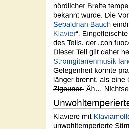
nördlicher Breite tempe
bekannt wurde. Die Vor
Sebaldrian Bauch
eindr
Klavier
“. Eingefleisch
des Teils, der „con fuo
Dieser Teil gilt daher 
Stromgitarrenmusik la
Gelegenheit konnte pra
länger brennt, als eine
Zigeuner-
Äh… Nichtses
Unwohltemperiert
Klaviere mit
Klaviamoll
unwohltemperierte St