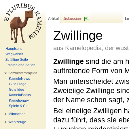
Artikel
Diskussion
L
F/b
Zwillinge
aus Kamelopedia, der wüs
Hauptseite
Wegweiser
Wechseln zu:
Navigation
,
Suche
Zwillinge
sind die am h
Zufällige Seite
Empfohlene Seiten
auftretende Form von M
Schwesterprojekte
KameloNews
Man unterscheidet zwis
Gute Frage
Zweieiige Zwillinge si
Gute Idee
KameloBooks
der Name schon sagt, 
Kamelionary
Spiele & Co.
Bei eineiige Zwilligen 
Mitmachen
dazu führt, dass sie eb
Werkzeuge