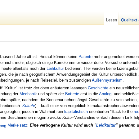
Lesen
Quelltext
Tausend Jahre alt ist. Hierauf können keine
Patente
mehr angemeldet werden
er nicht mehr, obgleich einige Kamele immer wieder derlei Versuche unterneh
heute allenfalls noch der
Leihkultur
bedienen. Hier werden keine Lizenzgebühr
en, die je nach geografischem Anwendungsgebiet der Kultur unterschiedlich a
sbedingungen, je nach Reiseziel, beim zuständigen
Außenmysterium
.
 "Kultur" ist trotz der oben erläuterten laaangen
Geschichte
ein neuzeitlicher
findung der
Mechanik
und später der
Batterie
erst in die
Analog
- und schließli
ahre später, nachdem die Sonnenur schon längst Geschichte zu sein schien,
chreiberisch:
Kultuhr
) – kraft einer von vorgeblich klimakatastrophenabwende
angelegten, jedoch in Wahrheit rein
kapitalistisch
orientierten "Back-to-the-
ro
Sonne Beschienenen mögen zwecks
Kultur
-Verständnis einfach diesem Link fo
Merkelsatz
:
Eine
verbogene
Kultur wird auch "
Leidkultur
" genannt, 