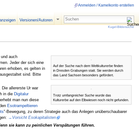
Anmelden / Kamelkonto erstellen
 anzeigen
Versionen/Autoren
Kugel-Bildersuche
 und auch
men. Jeder der sich eine
Auf der Suche nach dem Weltkulturerbe finden
en erhoben, es gelten in
in Dresden Grabungen statt. Sie werden durch
usgestaltet sind. Bitte
das Land Sachsen besonders gefördert.
. Die allererste Ur war
ch in die
Digitalur
Trotz umfangreicher Suche wurde das
 erhebt man nun diese
Kulturerbe auf den Elbwiesen noch nicht gefunden.
nden
Esotrampeltieren
ots
"-Bewegung, zu deren Strategie auch das Anlegen unüberschaubarer
lgen:
→
Vorsicht Esokapitalisten
denn sie kann zu peinlichen Verspätungen führen.