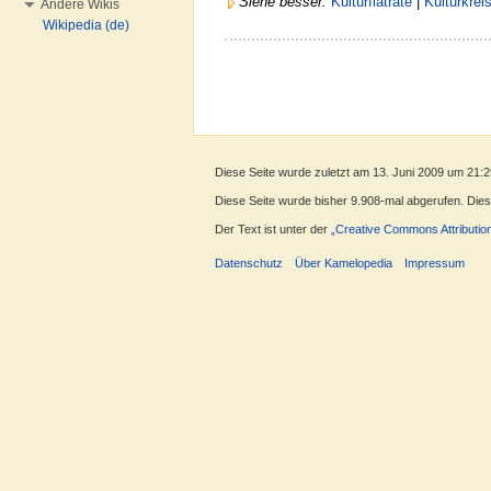
Siehe besser:
Kulturflatrate
|
Kulturkrei
Andere Wikis
Wikipedia (de)
Diese Seite wurde zuletzt am 13. Juni 2009 um 21:2
Diese Seite wurde bisher 9.908-mal abgerufen. Dieser
Der Text ist unter der
„Creative Commons Attributio
Datenschutz
Über Kamelopedia
Impressum