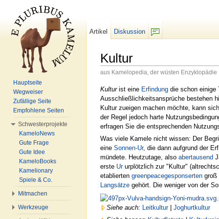
Artikel
Diskussion
F/b
Kultur
aus Kamelopedia, der wüsten Enzyklopädie
Wechseln zu:
Navigation
,
Suche
Hauptseite
Kultur
ist eine
Erfindung
die schon einige 
Wegweiser
Ausschließlichkeitsansprüche bestehen hi
Zufällige Seite
Kultur zueigen machen möchte, kann sich 
Empfohlene Seiten
der Regel jedoch harte Nutzungsbedingung
Schwesterprojekte
erfragen Sie die entsprechenden Nutzung
KameloNews
Was viele Kamele nicht wissen: Der Begriff
Gute Frage
eine
Sonnen-Ur
, die dann aufgrund der Er
Gute Idee
mündete. Heutzutage, also
abertausend
J
KameloBooks
erste
Ur
urplötzlich zur "Kultur" (altrechts
Kamelionary
etablierten
greenpeacegesponserten
groß 
Spiele & Co.
Langsätze
gehört. Die weniger von der 
Mitmachen
Siehe auch:
Leitkultur
|
Joghurtkultur
Werkzeuge