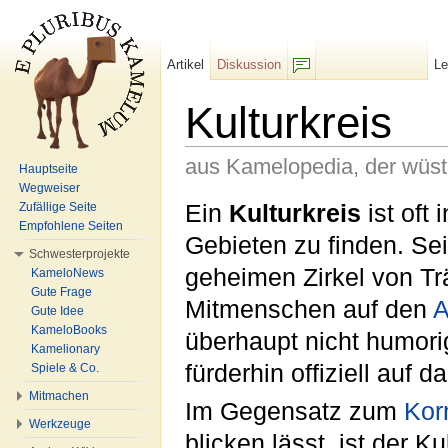
Artikel
Diskussion
L
F/b
Kulturkreis
aus Kamelopedia, der wüs
Hauptseite
Wegweiser
Wechseln zu:
Navigation
,
Suche
Ein
Kulturkreis
ist oft
Zufällige Seite
Empfohlene Seiten
Gebieten zu finden. S
Schwesterprojekte
geheimen Zirkel von T
KameloNews
Gute Frage
Mitmenschen auf den
Gute Idee
KameloBooks
überhaupt nicht humori
Kamelionary
fürderhin offiziell auf d
Spiele & Co.
Mitmachen
Im Gegensatz zum
Kor
Werkzeuge
blicken lässt, ist der 