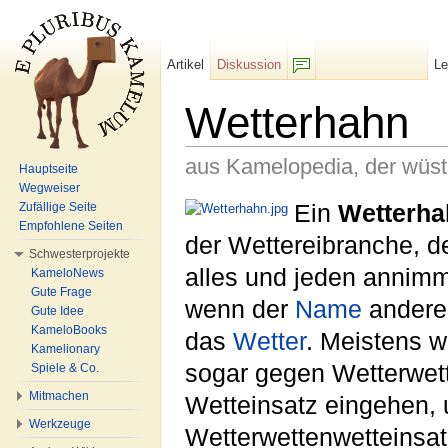
Artikel
Diskussion
L
F/b
Wetterhahn
aus Kamelopedia, der wüs
Hauptseite
Wegweiser
Wechseln zu:
Navigation
,
Suche
Ein
Wetterha
Zufällige Seite
Empfohlene Seiten
der Wettereibranche, d
Schwesterprojekte
alles und jeden annim
KameloNews
Gute Frage
wenn der
Name
anderes
Gute Idee
KameloBooks
das
Wetter
. Meistens w
Kamelionary
sogar gegen Wetterwett
Spiele & Co.
Mitmachen
Wetteinsatz eingehen, u
Werkzeuge
Wetterwettenwetteinsat