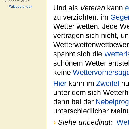
Andere Wikis
Und als
Veteran
kann
e
Wikipedia (de)
zu verzichten, im
Gege
Wetter wetten. Jede We
vertragen sich nicht, un
Wetterwettenwettbewer
spannt sich die
Wetterl
schönem Wetter entste
keine
Wettervorhersag
Hier
kann im
Zweifel
nu
unter dem sich Wetter
denn bei der
Nebelpro
unterschiedlicher Mei
Siehe unbedingt:
Wet