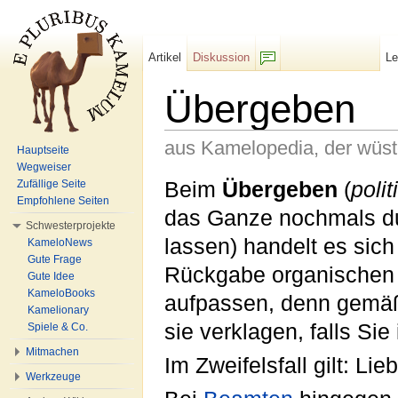
Artikel
Diskussion
L
F/b
Übergeben
aus Kamelopedia, der wüs
Hauptseite
Wegweiser
Wechseln zu:
Navigation
,
Suche
Beim
Übergeben
(
polit
Zufällige Seite
Empfohlene Seiten
das Ganze nochmals d
Schwesterprojekte
lassen) handelt es sich
KameloNews
Gute Frage
Rückgabe organischen M
Gute Idee
KameloBooks
aufpassen, denn gemä
Kamelionary
sie verklagen, falls Sie
Spiele & Co.
Mitmachen
Im Zweifelsfall gilt: Li
Werkzeuge