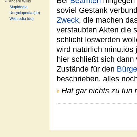
Bei
Beamten
hingegen i
Andere Wikis
Stupidedia
soviel Gestank verbun
Uncyclopedia (de)
Zweck
, die machen da
Wikipedia (de)
verstaubten Akten die 
schlicht loswerden woll
wird natürlich minutiös
hier schließt sich dann
Zustände für den
Bürge
beschrieben, alles noc
Hat gar nichts zu tun 