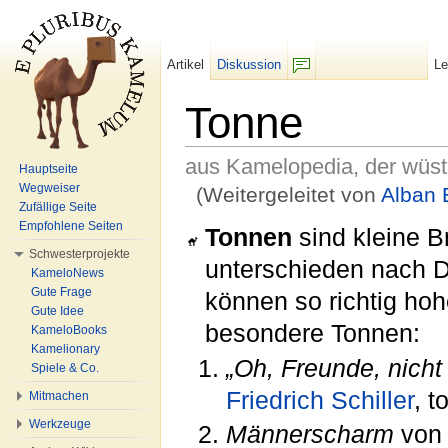
Artikel
Diskussion
L
F/b
Tonne
aus Kamelopedia, der wüs
Hauptseite
Wegweiser
(Weitergeleitet von
Alban 
Zufällige Seite
Wechseln zu:
Navigation
,
Suche
Empfohlene Seiten
Tonnen
sind kleine 
Schwesterprojekte
unterschieden nach D
KameloNews
Gute Frage
können so richtig hoh
Gute Idee
besondere Tonnen:
KameloBooks
Kamelionary
„Oh, Freunde, nicht
Spiele & Co.
Friedrich Schiller
, t
Mitmachen
Werkzeuge
Männerscharm
von