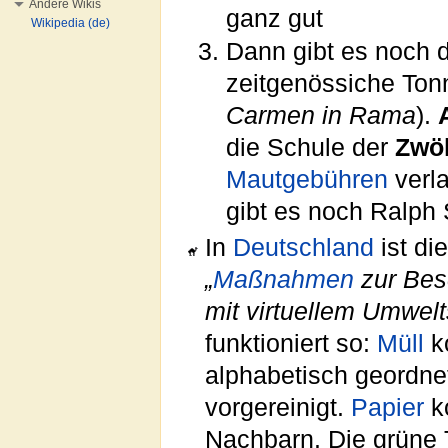
Andere Wikis
ganz gut
Wikipedia (de)
Dann gibt es noch 
zeitgenössiche Tonn
Carmen in Rama
).
die Schule der
Zwöl
Mautgebühren
verl
gibt es noch Ralph 
In
Deutschland
ist di
„
Maßnahmen
zur Bes
mit virtuellem Umwelt
funktioniert so:
Müll
k
alphabetisch geordne
vorgereinigt.
Papier
k
Nachbarn. Die grüne