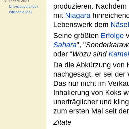
Andere Wikis
produzieren. Nachdem e
Uncyclopedia (de)
Wikipedia (de)
mit
Niagara
hinreichend
Lebenswerk dem
Näse
Seine größten
Erfolge
v
Sahara
", "
Sonderkaraw
oder "
Wozu sind
Kame
Da die Abkürzung von K
nachgesagt, er sei der
Das nur nicht im Verka
Inhalierung von Koks w
unerträglicher und klin
zum ersten Mal seit der
Zitate