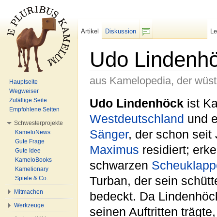
Artikel
Diskussion
L
F/b
Udo Lindenh
aus Kamelopedia, der wüs
Hauptseite
Wegweiser
Wechseln zu:
Navigation
,
Suche
Udo Lindenhöck
ist K
Zufällige Seite
Empfohlene Seiten
Westdeutschland
und e
Schwesterprojekte
Sänger
, der schon seit
KameloNews
Gute Frage
Maximus
residiert; erk
Gute Idee
KameloBooks
schwarzen
Scheuklapp
Kamelionary
Turban, der sein schüt
Spiele & Co.
Mitmachen
bedeckt. Da Lindenhöck
Werkzeuge
seinen Auftritten trägt