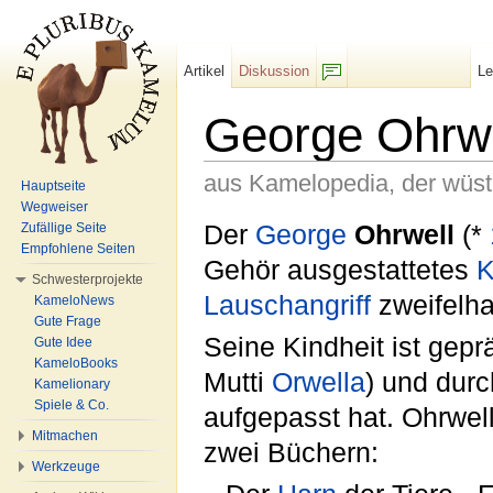
Artikel
Diskussion
L
F/b
George Ohrwe
aus Kamelopedia, der wüs
Hauptseite
Wegweiser
Wechseln zu:
Navigation
,
Suche
Der
George
Ohrwell
(*
Zufällige Seite
Empfohlene Seiten
Gehör ausgestattetes
K
Schwesterprojekte
Lauschangriff
zweifelha
KameloNews
Gute Frage
Seine Kindheit ist gepr
Gute Idee
KameloBooks
Mutti
Orwella
) und durc
Kamelionary
Spiele & Co.
aufgepasst hat. Ohrwell
Mitmachen
zwei Büchern:
Werkzeuge