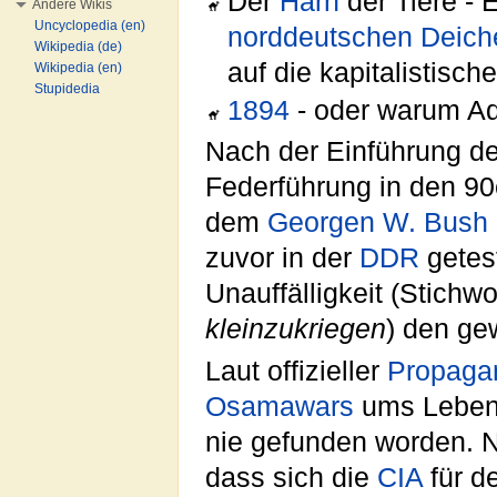
Der
Harn
der Tiere - 
Andere Wikis
Uncyclopedia (en)
norddeutschen
Deich
Wikipedia (de)
auf die kapitalistisc
Wikipedia (en)
Stupidedia
1894
- oder warum Ad
Nach der Einführung d
Federführung in den 90
dem
Georgen W. Bush
zuvor in der
DDR
getes
Unauffälligkeit (Stichwo
kleinzukriegen
) den ge
Laut offizieller
Propaga
Osamawars
ums Leben
nie gefunden worden. 
dass sich die
CIA
für d