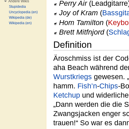
Andere Wikis
Perry Air
(Leadgitarre
Stupidedia
Joy of Kram
(
Bassgit
Uncyclopedia (en)
Wikipedia (de)
Hom Tamilton
(
Keybo
Wikipedia (en)
Brett Mitfnjord
(
Schla
Definition
Äroschmiss ist der Co
aha Beach während der
Wurstkriegs
gewesen. „
hamm.
Fish’n
-
Chips
-B
Ketchup
und widerlichen
„Dann werden die die 
Zwangsjacken enger sc
trauen!“ So war es dan