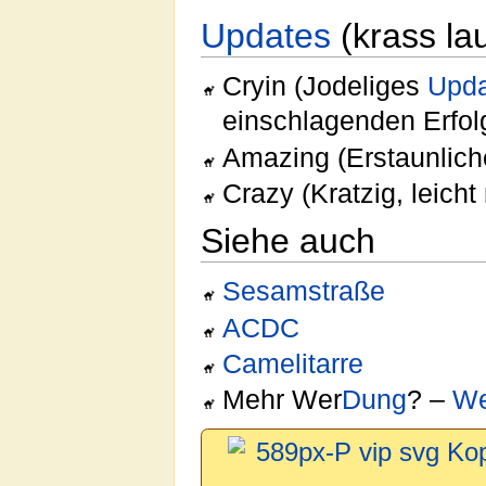
Updates
(krass la
Cryin (Jodeliges
Upd
einschlagenden Erfol
Amazing (Erstaunliche
Crazy (Kratzig, leicht
Siehe auch
Sesamstraße
ACDC
Camelitarre
Mehr Wer
Dung
? –
We