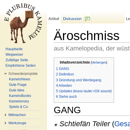
Artikel
Diskussion
L
F/b
Äroschmiss
aus Kamelopedia, der wüs
Hauptseite
Wegweiser
Wechseln zu:
Navigation
,
Suche
Zufällige Seite
Inhaltsverzeichnis
[
Verbergen
]
Empfohlene Seiten
1
GANG
Schwesterprojekte
2
Definition
KameloNews
3
Gründung und Werdegang
Gute Frage
4
Arbeiten
Gute Idee
5
Updates (krass lauter rOX-sound)
KameloBooks
6
Siehe auch
Kamelionary
Spiele & Co.
GANG
Mitmachen
Schtiefän Teiler
(
Ges
Werkzeuge