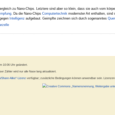
ergleich zu Nano-Chips. Letztere sind aber so klein, dass sie auch vom kö
Impfung
. Da die Nano-Chips
Computertechnik
modernster Art enthalten, sind s
 gegen
Intelligenz
aufgebaut. Geimpfte zeichnen sich durch sogenanntes
Quer
arzelle
m 10:06 Uhr geändert.
r Zähler wird nur alle Nase lang aktualisiert.
n/Share-Alike“-Lizenz
verfügbar; zusätzliche Bedingungen können anwendbar sein. Lizenzen f