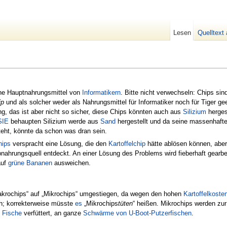
Lesen
Quelltext
he Hauptnahrungsmittel von
Informatikern
. Bitte nicht verwechseln: Chips si
ip
und als solcher weder als Nahrungsmittel für Informatiker noch für Tiger gee
g, das ist aber nicht so sicher, diese Chips könnten auch aus
Silizium
herges
SIE
behaupten Silizium werde aus
Sand
hergestellt und da seine massenhafte
eht, könnte da schon was dran sein.
hips
verspracht eine Lösung, die den
Kartoffelchip
hätte ablösen können, abe
nahrungsquell entdeckt. An einer Lösung des Problems wird fieberhaft gearbei
auf
grüne Bananen
ausweichen.
akrochips“ auf „Mikrochips“ umgestiegen, da wegen den hohen
Kartoffelkoste
ch; korrekterweise müsste
es
„Mikrochips
tüten
“ heißen. Mikrochips werden zu
n
Fische
verfüttert, an ganze
Schwärme von U-Boot-Putzerfischen
.