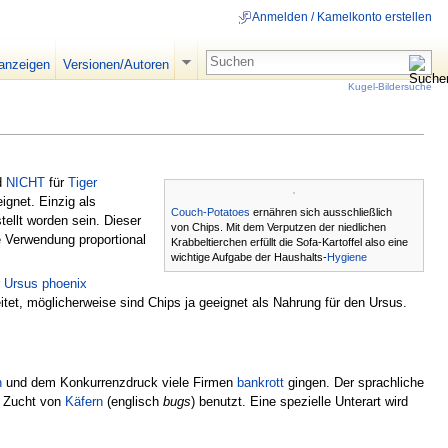
Anmelden / Kamelkonto erstellen
 anzeigen
Versionen/Autoren
Kugel-Bildersuche
nd
NICHT
für
Tiger
ignet. Einzig als
Couch-Potatoes
ernähren sich ausschließlich
tellt worden sein. Dieser
von Chips. Mit dem Verputzen der niedlichen
 Verwendung proportional
Krabbeltierchen erfüllt die Sofa-Kartoffel also eine
wichtige Aufgabe der Haushalts-
Hygiene
r
Ursus phoenix
tet, möglicherweise sind Chips ja geeignet als Nahrung für den Ursus.
n
und dem Konkurrenzdruck viele Firmen
bankrott
gingen. Der sprachliche
r Zucht von
Käfern
(englisch
bugs
) benutzt. Eine spezielle Unterart wird