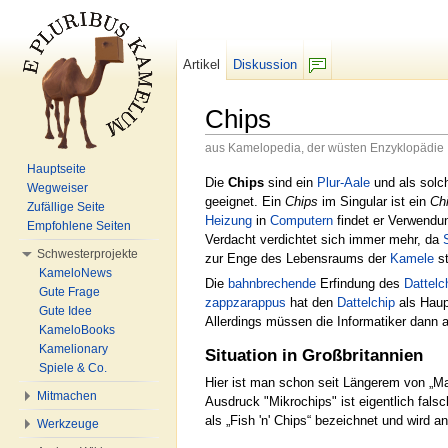
Artikel
Diskussion
F/b
Chips
aus Kamelopedia, der wüsten Enzyklopädie
Wechseln zu:
Navigation
,
Suche
Hauptseite
Die
Chips
sind ein
Plur-Aale
und als solc
Wegweiser
geeignet. Ein
Chips
im Singular ist ein
Ch
Zufällige Seite
Heizung
in
Computern
findet er Verwendun
Empfohlene Seiten
Verdacht verdichtet sich immer mehr, da
Schwesterprojekte
zur Enge des Lebensraums der
Kamele
st
KameloNews
Die
bahnbrechende
Erfindung des
Dattelc
Gute Frage
zappzarappus
hat den
Dattelchip
als Haup
Gute Idee
Allerdings müssen die Informatiker dann 
KameloBooks
Kamelionary
Situation in Großbritannien
Spiele & Co.
Hier ist man schon seit Längerem von „M
Mitmachen
Ausdruck "Mikrochips" ist eigentlich fals
als „Fish 'n' Chips“ bezeichnet und wird a
Werkzeuge