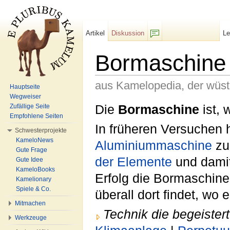
Artikel
Diskussion
L
F/b
Bormaschine
aus Kamelopedia, der wüs
Hauptseite
Wegweiser
Wechseln zu:
Navigation
,
Suche
Die
Bormaschine
ist, 
Zufällige Seite
Empfohlene Seiten
In früheren Versuchen 
Schwesterprojekte
KameloNews
Aluminiummaschine
zu 
Gute Frage
der Elemente
und damit
Gute Idee
KameloBooks
Erfolg die Bormaschine 
Kamelionary
Spiele & Co.
überall dort findet, wo 
Mitmachen
Technik die begeistert
Werkzeuge