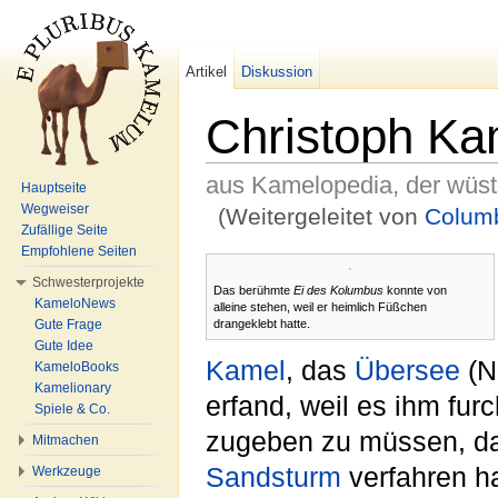
Artikel
Diskussion
Christoph K
aus Kamelopedia, der wüs
Hauptseite
Wegweiser
(Weitergeleitet von
Colum
Zufällige Seite
Wechseln zu:
Navigation
,
Suche
Empfohlene Seiten
Schwesterprojekte
Das berühmte
Ei des Kolumbus
konnte von
KameloNews
alleine stehen, weil er heimlich Füßchen
drangeklebt hatte.
Gute Frage
Gute Idee
Kamel
, das
Übersee
(N
KameloBooks
Kamelionary
erfand, weil es ihm furc
Spiele & Co.
zugeben zu müssen, da
Mitmachen
Sandsturm
verfahren ha
Werkzeuge