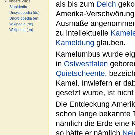
Andere Wikis
als bis zum
Deich
geko
Stupidedia
Amerika-Verschwörung 
Uncyclopedia (de)
Uncyclopedia (en)
Ausmaße angenommen
Wikipedia (de)
Wikipedia (en)
zu intellektuelle
Kamel
Kameldung
glauben.
Kamelumbus wurde eig
in
Ostwestfalen
geboren
Quietscheente
, bezeic
Kamel. Inwiefern er da
gesetzt wurde, ist nich
Die Entdeckung Amerika
schon lange bekannte 
nämlich die Erde eine
so hätte er nämlich
Nei