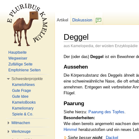
Artikel
Diskussion
F/b
Deggel
aus Kamelopedia, der wüsten Enzyklopädie
Wechseln zu:
Navigation
,
Suche
Hauptseite
Der (oder das)
Deggel
ist ein Bewohner 
Wegweiser
Zufällige Seite
Aussehen
Empfohlene Seiten
Die Körpersubstanz des Deggels ähnelt ä
Schwesterprojekte
eine schweineähnliche Nase, die oft erha
KameloNews
annehmen. Entgegen weit verbreiteter Ann
Gute Frage
Flügel.
Gute Idee
KameloBooks
Paarung
Kamelionary
Siehe hierzu:
Paarung des Topfes
.
Spiele & Co.
Besonderheiten:
Mitmachen
Wie oben bereits angemerkt wachsen dem
Himmel
herabzustoßen und ein neues Leb
Werkzeuge
Siehe besser
nicht
:
Dackel