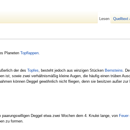
Lesen
Quelltext
des Planeten
Topflappen
.
ußerlich der des
Topfes
, besteht jedoch aus winzigen Stücken
Bernsteins
. De
ben ist, sowie zwei verhältnismäßig kleine Augen, die häufig einen trüben Au
ahmen können Deggel gewöhnlich nicht fliegen, denn sie besitzen außer zur P
 paarungswilligen Deggel etwa zwei Wochen dem 4. Knulei lange, von
Feuer
en zu formen.