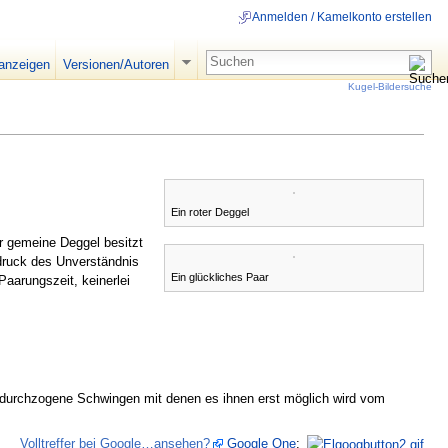
Anmelden / Kamelkonto erstellen
 anzeigen
Versionen/Autoren
Kugel-Bildersuche
Ein roter Deggel
r gemeine Deggel besitzt
sdruck des Unverständnis
Ein glückliches Paar
aarungszeit, keinerlei
durchzogene Schwingen mit denen es ihnen erst möglich wird vom
Volltreffer bei Google…ansehen?
Google One
:
5