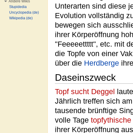
Andere Wikis
Unterarten sind diese 
Stupidedia
Uncyclopedia (de)
Evolution vollständig z
Wikipedia (de)
bewegen sich ausschließ
ihrer Körperöffnung hohe
"Feeeeettttt", etc. mit
die Topfe von einer Vak
über die
Herdberge
ihr
Daseinszweck
Topf sucht Deggel
laute
Jährlich treffen sich a
tausende brünftige Sing
volle Tage
topfythisch
ihrer Körperöffnung au