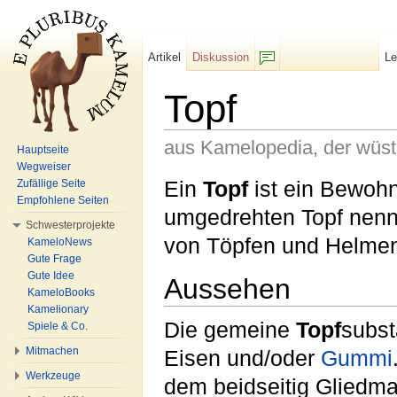
Artikel
Diskussion
L
F/b
Topf
aus Kamelopedia, der wüs
Hauptseite
Wegweiser
Wechseln zu:
Navigation
,
Suche
Ein
Topf
ist ein Bewoh
Zufällige Seite
Empfohlene Seiten
umgedrehten Topf nen
Schwesterprojekte
von Töpfen und Helme
KameloNews
Gute Frage
Gute Idee
Aussehen
KameloBooks
Kamelionary
Die gemeine
Topf
subst
Spiele & Co.
Mitmachen
Eisen und/oder
Gummi
Werkzeuge
dem beidseitig Gliedm